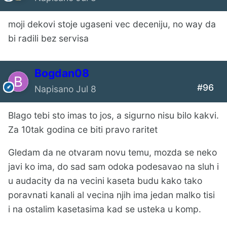
moji dekovi stoje ugaseni vec deceniju, no way da
bi radili bez servisa
Bogdan08
#96
Napisano
Jul 8
Blago tebi sto imas to jos, a sigurno nisu bilo kakvi.
Za 10tak godina ce biti pravo raritet
Gledam da ne otvaram novu temu, mozda se neko
javi ko ima, do sad sam odoka podesavao na sluh i
u audacity da na vecini kaseta budu kako tako
poravnati kanali al vecina njih ima jedan malko tisi
i na ostalim kasetasima kad se usteka u komp.