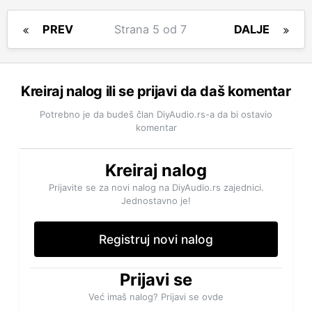
PREV
Strana 5 od 7
DALJE
Kreiraj nalog ili se prijavi da daš komentar
Potrebno je da budeš član DiyAudio.rs-a da bi ostavio
komentar
Kreiraj nalog
Prijavite se za novi nalog na DiyAudio.rs zajednici.
Jednostavno je!
Registruj novi nalog
Prijavi se
Već imaš nalog? Prijavi se ovde