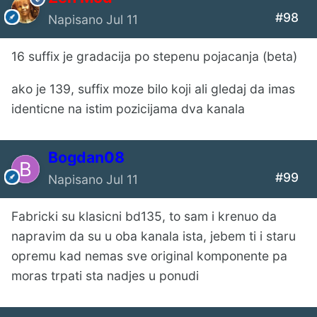
#98
Napisano
Jul 11
16 suffix je gradacija po stepenu pojacanja (beta)
ako je 139, suffix moze bilo koji ali gledaj da imas
identicne na istim pozicijama dva kanala
Bogdan08
#99
Napisano
Jul 11
Fabricki su klasicni bd135, to sam i krenuo da
napravim da su u oba kanala ista, jebem ti i staru
opremu kad nemas sve original komponente pa
moras trpati sta nadjes u ponudi