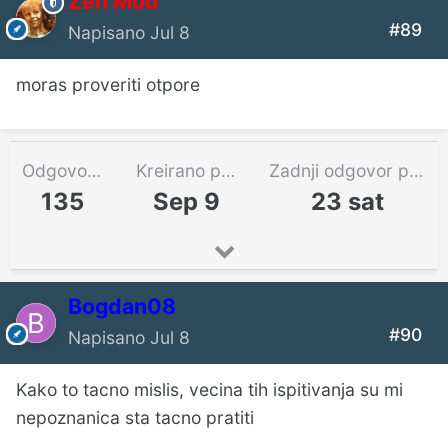
Zen Mod
#89
Napisano
Jul 8
moras proveriti otpore
Odgovora
Kreirano pre
Zadnji odgovor pre
135
Sep 9
23 sat
Bogdan08
#90
Napisano
Jul 8
Kako to tacno mislis, vecina tih ispitivanja su mi
nepoznanica sta tacno pratiti