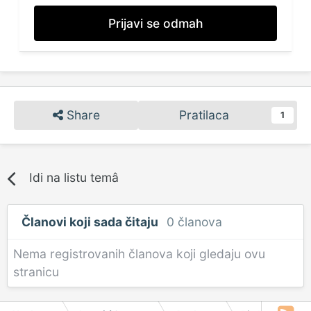
Prijavi se odmah
Share
Pratilaca
1
Idi na listu temâ
Članovi koji sada čitaju
0 članova
Nema registrovanih članova koji gledaju ovu
stranicu