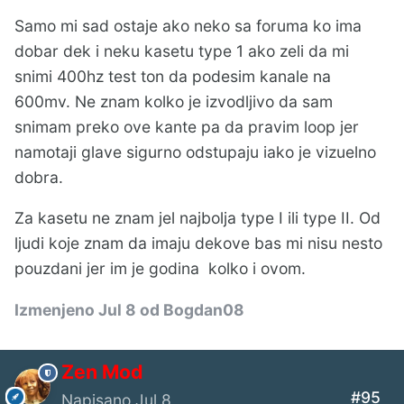
Samo mi sad ostaje ako neko sa foruma ko ima
dobar dek i neku kasetu type 1 ako zeli da mi
snimi 400hz test ton da podesim kanale na
600mv. Ne znam kolko je izvodljivo da sam
snimam preko ove kante pa da pravim loop jer
namotaji glave sigurno odstupaju iako je vizuelno
dobra.
Za kasetu ne znam jel najbolja type I ili type II. Od
ljudi koje znam da imaju dekove bas mi nisu nesto
pouzdani jer im je godina kolko i ovom.
Izmenjeno
Jul 8
od Bogdan08
Zen Mod
#95
Napisano
Jul 8