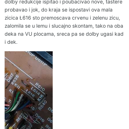
dolby redukcije ispitao i poubacivao nove, tastere
probavao i jok, do kraja se ispostavi ova mala
zicica Ł616 sto premoscava crvenu i zelenu zicu,
zalomila se u lemu i slucajno skontam, tako na oba
deka na VU plocama, sreca pa se dolby ugasi kad
i dek.