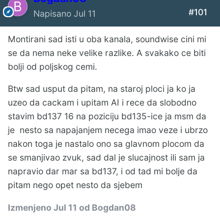
#101
Napisano
Jul 11
Montirani sad isti u oba kanala, soundwise cini mi
se da nema neke velike razlike. A svakako ce biti
bolji od poljskog cemi.
Btw sad usput da pitam, na staroj ploci ja ko ja
uzeo da cackam i upitam AI i rece da slobodno
stavim bd137 16 na poziciju bd135-ice ja msm da
je nesto sa napajanjem necega imao veze i ubrzo
nakon toga je nastalo ono sa glavnom plocom da
se smanjivao zvuk, sad dal je slucajnost ili sam ja
napravio dar mar sa bd137, i od tad mi bolje da
pitam nego opet nesto da sjebem
Izmenjeno
Jul 11
od Bogdan08