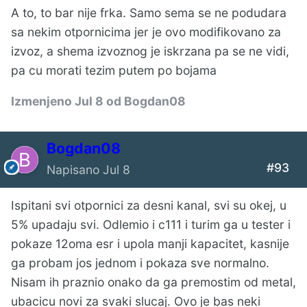
A to, to bar nije frka. Samo sema se ne podudara
sa nekim otpornicima jer je ovo modifikovano za
izvoz, a shema izvoznog je iskrzana pa se ne vidi,
pa cu morati tezim putem po bojama
Izmenjeno
Jul 8
od Bogdan08
Bogdan08
#93
Napisano
Jul 8
Ispitani svi otpornici za desni kanal, svi su okej, u
5% upadaju svi. Odlemio i c111 i turim ga u tester i
pokaze 12oma esr i upola manji kapacitet, kasnije
ga probam jos jednom i pokaza sve normalno.
Nisam ih praznio onako da ga premostim od metal,
ubacicu novi za svaki slucaj. Ovo je bas neki