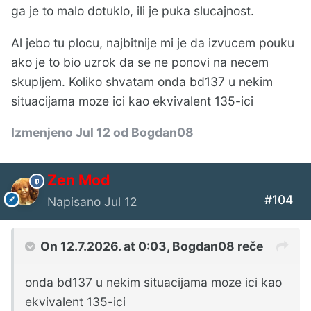
ga je to malo dotuklo, ili je puka slucajnost.
Al jebo tu plocu, najbitnije mi je da izvucem pouku
ako je to bio uzrok da se ne ponovi na necem
skupljem. Koliko shvatam onda bd137 u nekim
situacijama moze ici kao ekvivalent 135-ici
Izmenjeno
Jul 12
od Bogdan08
Zen Mod
#104
Napisano
Jul 12
On 12.7.2026. at 0:03,
Bogdan08
reče
onda bd137 u nekim situacijama moze ici kao
ekvivalent 135-ici