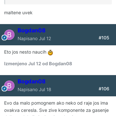
maltene uvek
Bogdan08
#105
Napisano
Jul 12
Eto jos nesto naucih
Izmenjeno
Jul 12
od Bogdan08
Bogdan08
#106
Napisano
Jul 18
Evo da malo pomognem ako neko od raje jos ima
ovakva ceresla. Sve zive komponente za gasenje