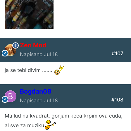
Zen Mod
#107
Napisano
Jul 18
ja se tebi divim .......
Bogdan08
#108
Napisano
Jul 18
Ma lud na kvadrat, gonjam keca krpim ova cuda,
al sve za muziku