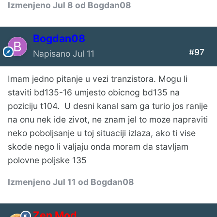
Izmenjeno
Jul 8
od Bogdan08
Bogdan08
#97
Napisano
Jul 11
Imam jedno pitanje u vezi tranzistora. Mogu li
staviti bd135-16 umjesto obicnog bd135 na
poziciju t104. U desni kanal sam ga turio jos ranije
na onu nek ide zivot, ne znam jel to moze napraviti
neko poboljsanje u toj situaciji izlaza, ako ti vise
skode nego li valjaju onda moram da stavljam
polovne poljske 135
Izmenjeno
Jul 11
od Bogdan08
Zen Mod