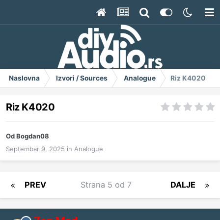
Naslovna
Izvori / Sources
Analogue
Riz K4020
Riz K4020
Od
Bogdan08
Septembar 9, 2025
in
Analogue
PREV
Strana 5 od 7
DALJE