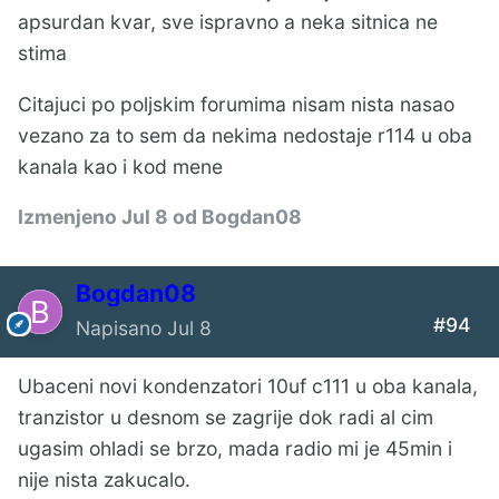
apsurdan kvar, sve ispravno a neka sitnica ne
stima
Citajuci po poljskim forumima nisam nista nasao
vezano za to sem da nekima nedostaje r114 u oba
kanala kao i kod mene
Izmenjeno
Jul 8
od Bogdan08
Bogdan08
#94
Napisano
Jul 8
Ubaceni novi kondenzatori 10uf c111 u oba kanala,
tranzistor u desnom se zagrije dok radi al cim
ugasim ohladi se brzo, mada radio mi je 45min i
nije nista zakucalo.