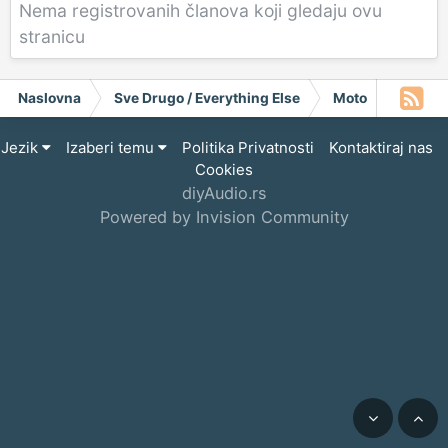
Nema registrovanih članova koji gledaju ovu
stranicu
Naslovna
Sve Drugo / Everything Else
Moto
PUMPA
Jezik
Izaberi temu
Politika Privatnosti
Kontaktiraj nas
Cookies
diyAudio.rs
Powered by Invision Community