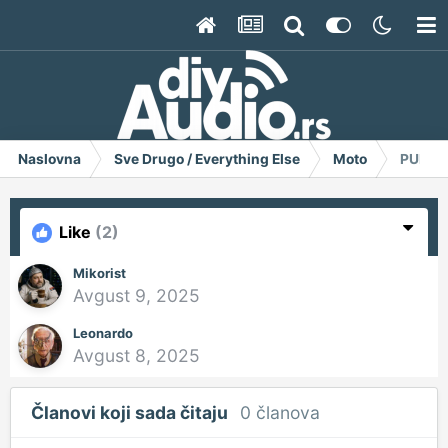
Naslovna
Sve Drugo / Everything Else
Moto
PUMPA
Like
(2)
Mikorist
Avgust 9, 2025
Leonardo
Avgust 8, 2025
Članovi koji sada čitaju
0 članova