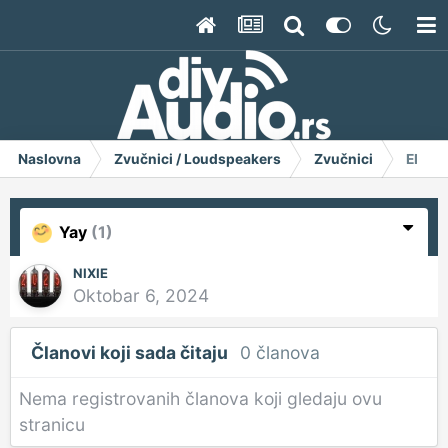
Naslovna
Zvučnici / Loudspeakers
Zvučnici
EI Nis
Yay
(1)
NIXIE
Oktobar 6, 2024
Članovi koji sada čitaju
0 članova
Nema registrovanih članova koji gledaju ovu
stranicu