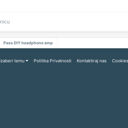
anicu
Pass DIY headphone amp
Izaberi temu
Politika Privatnosti
Kontaktiraj nas
Cookie