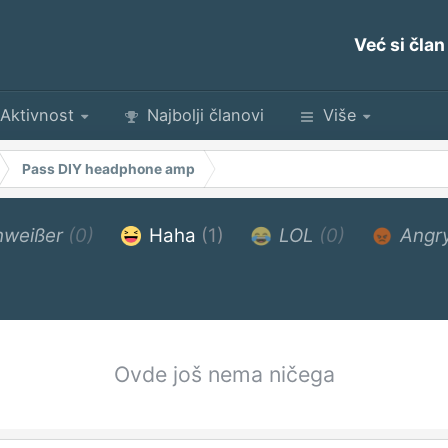
Već si član
Aktivnost
Najbolji članovi
Više
Pass DIY headphone amp
weißer
(0)
Haha
(1)
LOL
(0)
Angr
Ovde još nema ničega