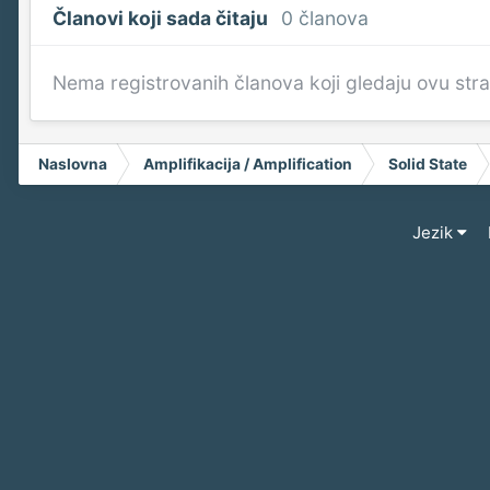
Članovi koji sada čitaju
0 članova
Nema registrovanih članova koji gledaju ovu str
Naslovna
Amplifikacija / Amplification
Solid State
Jezik