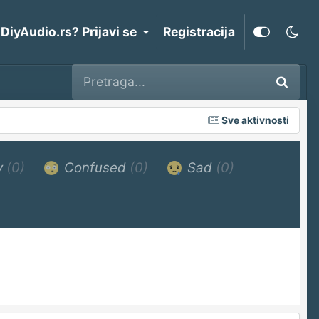
 DiyAudio.rs? Prijavi se
Registracija
Sve aktivnosti
y
(0)
Confused
(0)
Sad
(0)