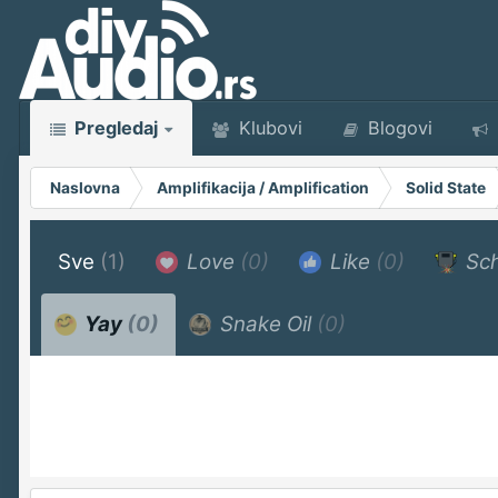
Pregledaj
Klubovi
Blogovi
Naslovna
Amplifikacija / Amplification
Solid State
Sve
(1)
Love
(0)
Like
(0)
Sch
Yay
(0)
Snake Oil
(0)