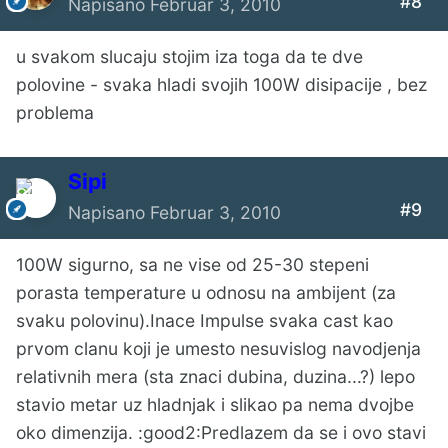
#8
Napisano
Februar 3, 2010
u svakom slucaju stojim iza toga da te dve
polovine - svaka hladi svojih 100W disipacije , bez
problema
Sipi
#9
Napisano
Februar 3, 2010
100W sigurno, sa ne vise od 25-30 stepeni
porasta temperature u odnosu na ambijent (za
svaku polovinu).Inace Impulse svaka cast kao
prvom clanu koji je umesto nesuvislog navodjenja
relativnih mera (sta znaci dubina, duzina...?) lepo
stavio metar uz hladnjak i slikao pa nema dvojbe
oko dimenzija. :good2:Predlazem da se i ovo stavi