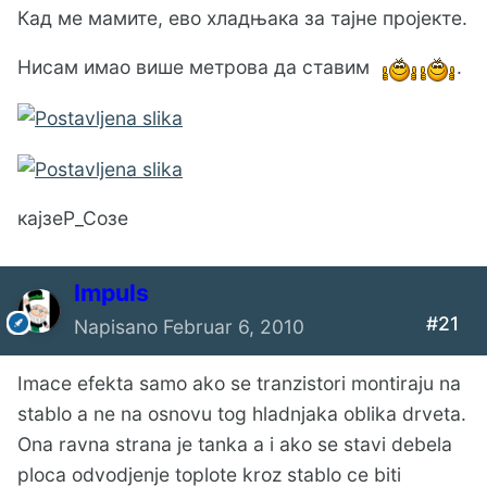
Кад ме мамите, ево хладњака за тајне пројекте.
Нисам имао више метрова да ставим
.
кајзеР_Созе
Impuls
#21
Napisano
Februar 6, 2010
Imace efekta samo ako se tranzistori montiraju na
stablo a ne na osnovu tog hladnjaka oblika drveta.
Ona ravna strana je tanka a i ako se stavi debela
ploca odvodjenje toplote kroz stablo ce biti