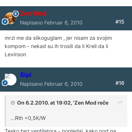
Zen Mod
#15
Napisano
Februar 6, 2010
mrzi me da slikoguglam , jer nisam za svojim
kompom - nekad su ih trosili da li Krell da li
Levinson
Sipi
#16
Napisano
Februar 6, 2010
On 6.2.2010. at 19:02, 'Zen Mod reče
...Rth =0,5K/W
Tesko bez ventilatora - pogledaj, kako god ga