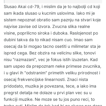
Slusao Akai cd-79, i mislim da je to najbolji cd koji
sam ikada slusao u kucnim uslovima. Iako mi je
sistem nepoznat obratio sam paznju na stvari koje
najvise zavise od izvora. Zvucna slika realne
visine, poprilicno siroka i duboka. Raslojenost po
dubini takva da to nikad nisam cuo. Imao sam
osecaj da bi mogao tacno osetiti u milimetar sta je
ispred cega. Bez obzira na velicinu slike, tonovi
nisu "razmazani", vec je fokus istih izuzetan. Kad
sam uspeo da prepoznam neke primese zvucnika,
i u glavi ih "odstranim" primetih veliku prirodnost i
osecaj frekvencijske linearnosti. Znaci nista
pridodato, muzika je povezana, tece, a iako ima
pregrst detalja ne dolaze u prvi plan vec su u
funkciji muzike. Ne moze se tu jos puno reci, to
treba cuti. Mislim da tek kad bi ga slusao par dana