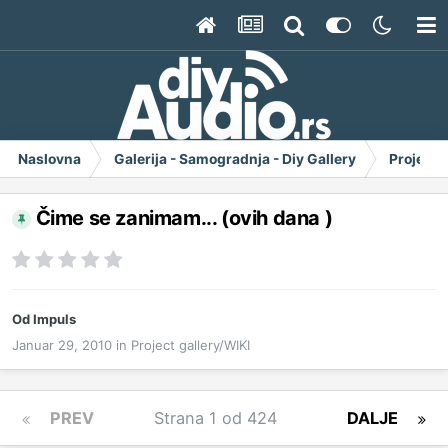
Naslovna
Galerija - Samogradnja - Diy Gallery
Project 
Čime se zanimam... (ovih dana )
Od
Impuls
Januar 29, 2010
in
Project gallery/WIKI
PREV
Strana 1 od 424
DALJE