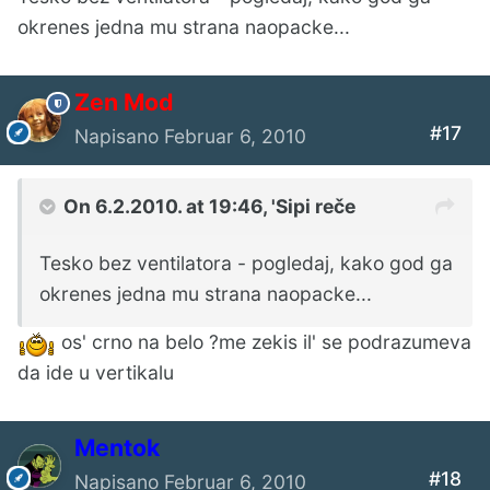
okrenes jedna mu strana naopacke...
Zen Mod
#17
Napisano
Februar 6, 2010
On 6.2.2010. at 19:46, 'Sipi reče
Tesko bez ventilatora - pogledaj, kako god ga
okrenes jedna mu strana naopacke...
os' crno na belo ?me zekis il' se podrazumeva
da ide u vertikalu
Mentok
#18
Napisano
Februar 6, 2010