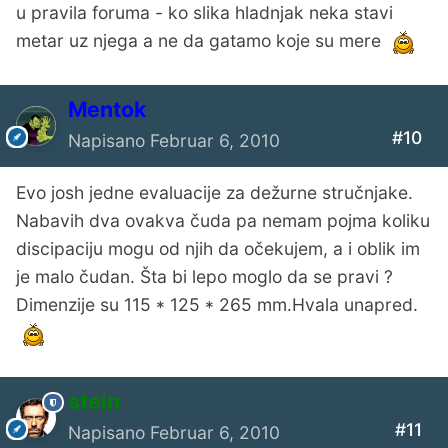
u pravila foruma - ko slika hladnjak neka stavi
metar uz njega a ne da gatamo koje su mere
Mentok
#10
Napisano
Februar 6, 2010
Evo josh jedne evaluacije za dežurne stručnjake.
Nabavih dva ovakva čuda pa nemam pojma koliku
discipaciju mogu od njih da očekujem, a i oblik im
je malo čudan. Šta bi lepo moglo da se pravi ?
Dimenzije su 115 * 125 * 265 mm.Hvala unapred.
stein
#11
Napisano
Februar 6, 2010