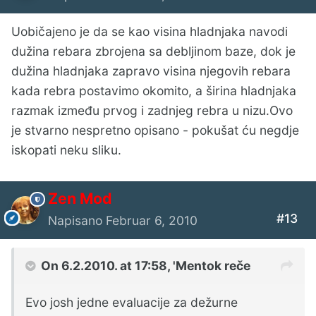
Uobičajeno je da se kao visina hladnjaka navodi
dužina rebara zbrojena sa debljinom baze, dok je
dužina hladnjaka zapravo visina njegovih rebara
kada rebra postavimo okomito, a širina hladnjaka
razmak između prvog i zadnjeg rebra u nizu.Ovo
je stvarno nespretno opisano - pokušat ću negdje
iskopati neku sliku.
Zen Mod
#13
Napisano
Februar 6, 2010
On 6.2.2010. at 17:58, 'Mentok reče
Evo josh jedne evaluacije za dežurne