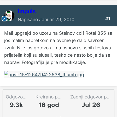
Impuls
#1
Napisano
Januar 29, 2010
Mali upgrejd po uzoru na Steinov cd i Rotel 855 sa
jos malim napretkom na ovome je dalo savrsen
zvuk. Nije jos gotovo ali na osnovu slusnih testova
prijatelja koji su slusali, tesko ce nesto bolje da se
napravi.Fotografija je pre modifikacije.
Odgovora
Kreirano pre
Zadnji odgovor pre
9.3k
16 god
Jul 26