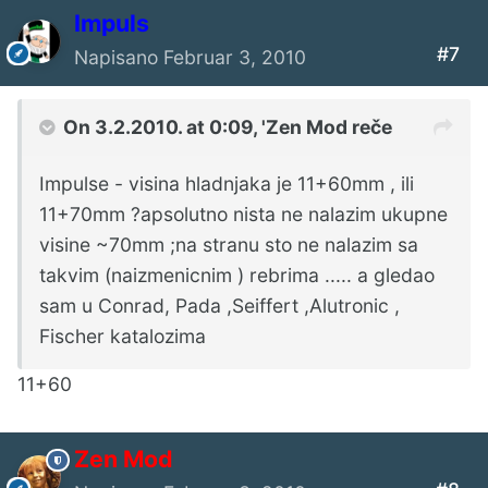
Impuls
#7
Napisano
Februar 3, 2010
On 3.2.2010. at 0:09, 'Zen Mod reče
Impulse - visina hladnjaka je 11+60mm , ili
11+70mm ?apsolutno nista ne nalazim ukupne
visine ~70mm ;na stranu sto ne nalazim sa
takvim (naizmenicnim ) rebrima ..... a gledao
sam u Conrad, Pada ,Seiffert ,Alutronic ,
Fischer katalozima
11+60
Zen Mod