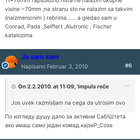
11+70mm ?apsolutno nista ne nalazim ukupne
visine ~70mm ;na stranu sto ne nalazim sa takvim
(naizmenicnim ) rebrima ..... a gledao sam u
Conrad, Pada ,Seiffert ,Alutronic , Fischer
katalozima
Ја sam sam
#6
Napisano
Februar 3, 2010
On 2.2.2010. at 11:09, 'Impuls reče
Јos uvek razmisljam na cega da utrosim ovo
По изгледу душу дало за активни Саб!Штета
ако имаш само један комад.кајзеР_Созе