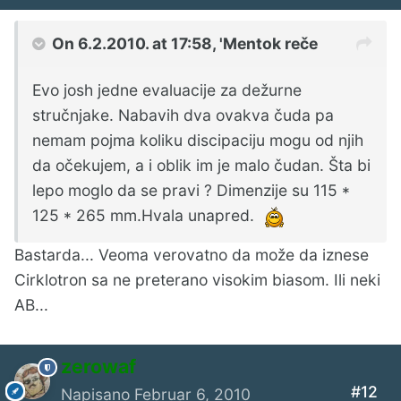
On 6.2.2010. at 17:58, 'Mentok reče
Evo josh jedne evaluacije za dežurne
stručnjake. Nabavih dva ovakva čuda pa
nemam pojma koliku discipaciju mogu od njih
da očekujem, a i oblik im je malo čudan. Šta bi
lepo moglo da se pravi ? Dimenzije su 115 *
125 * 265 mm.Hvala unapred.
Bastarda... Veoma verovatno da može da iznese
Cirklotron sa ne preterano visokim biasom. Ili neki
AB...
zerowaf
#12
Napisano
Februar 6, 2010