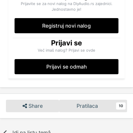
Prijavite se za novi nalog na DiyAudio.rs zajednici.
Jednostavno je!
Registruj novi nalog
Prijavi se
Već imaš nalog? Prijavi se ovde
Prijavi se odmah
Share
Pratilaca
10
Idi na listu temâ