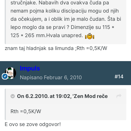
stručnjake. Nabavih dva ovakva čuda pa
nemam pojma koliku discipaciju mogu od njih
da očekujem, a i oblik im je malo čudan. Šta bi
lepo moglo da se pravi ? Dimenzije su 115 *
125 * 265 mm.Hvala unapred.
znam taj hladnjak sa limunda ;Rth =0,5K/W
Impuls
#14
Napisano
Februar 6, 2010
On 6.2.2010. at 19:02, 'Zen Mod reče
Rth =0,5K/W
E ovo se zove odgovor!