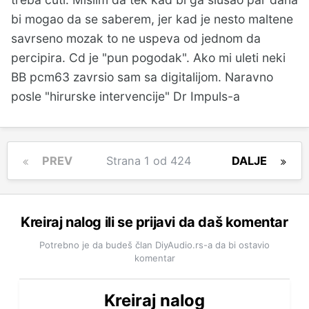
bi mogao da se saberem, jer kad je nesto maltene
savrseno mozak to ne uspeva od jednom da
percipira. Cd je "pun pogodak". Ako mi uleti neki
BB pcm63 zavrsio sam sa digitalijom. Naravno
posle "hirurske intervencije" Dr Impuls-a
PREV
Strana 1 od 424
DALJE
Kreiraj nalog ili se prijavi da daš komentar
Potrebno je da budeš član DiyAudio.rs-a da bi ostavio
komentar
Kreiraj nalog