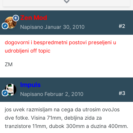
Zen Mod
#2
Napisano
Januar 30, 2010
dogovorni i bespredmetni postovi preseljeni u
udrobljeni off topic
ZM
Impuls
#3
Napisano
Februar 2, 2010
jos uvek razmisljam na cega da utrosim ovoJos
dve fotke. Visina 71mm, debljina zida za
tranzistore 11mm, dubok 300mm a duzina 400mm.