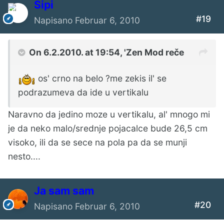
Sipi
#19
Napisano
Februar 6, 2010
On 6.2.2010. at 19:54, 'Zen Mod reče
os' crno na belo ?me zekis il' se
podrazumeva da ide u vertikalu
Naravno da jedino moze u vertikalu, al' mnogo mi
je da neko malo/srednje pojacalce bude 26,5 cm
visoko, ili da se sece na pola pa da se munji
nesto....
Ја sam sam
#20
Napisano
Februar 6, 2010