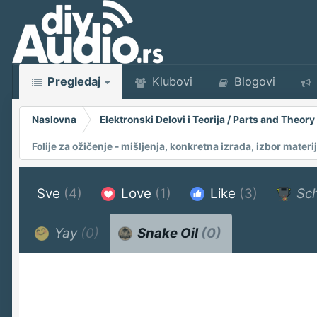
Pregledaj
Klubovi
Blogovi
Naslovna
Elektronski Delovi i Teorija / Parts and Theory
Folije za ožičenje - mišljenja, konkretna izrada, izbor materi
Sve
(4)
Love
(1)
Like
(3)
Sch
Yay
(0)
Snake Oil
(0)