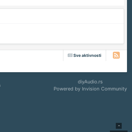
Sve aktivnosti
diyAudio.rs
s
Powered by Invision Community