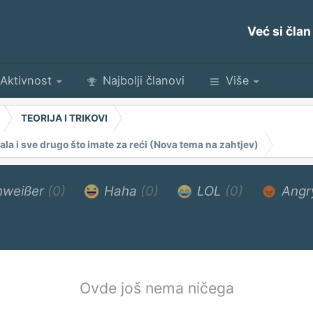
Već si član
Aktivnost
Najbolji članovi
Više
TEORIJA I TRIKOVI
jala i sve drugo što imate za reći (Nova tema na zahtjev)
weißer
(0)
Haha
(0)
LOL
(0)
Angr
Ovde još nema ničega