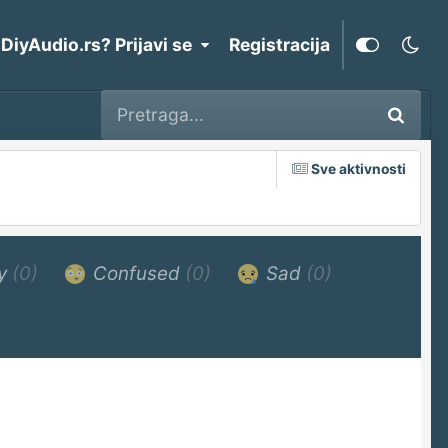
 DiyAudio.rs? Prijavi se
Registracija
Sve aktivnosti
y
(0)
Confused
(0)
Sad
(0)