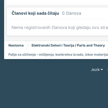
Članovi koji sada čitaju
0 članova
Nema registrovanih članova koji gledaju ovu str
Naslovna
Elektronski Delovi i Teorija / Parts and Theory
Folije za ožičenje - mišljenja, konkretna izrada, izbor materij
Jezik