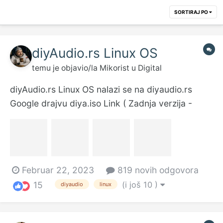
SORTIRAJ PO
diyAudio.rs Linux OS
temu je objavio/la
Mikorist
u
Digital
diyAudio.rs Linux OS nalazi se na diyaudio.rs
Google drajvu diya.iso Link ( Zadnja verzija -
Subota Oktobar 11. 2025. 14:24) ~ 1.71 GB
https://drive.google.com/file/d/14fCpKDDwaYW9
FMTdBL4Veb6XSttrpHS-/view?usp=share_link
md5sum MD5 (diya.iso) =
Februar 22, 2023
819 novih odgovora
90e6ab9d1e57e9b9e8c5572e8cf1a5f4...
(i još 10 )
15
diyaudio
linux