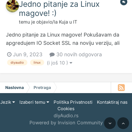
Jedno pitanje za Linux
magove! :)
temu je objavio/la
Kuja
u
IT
Jedno pitanje za Linux magove! Pokušavam da
apgredujem IO Socket SSL na noviju verziju, ali
dobijam poruku da je već imam (što nije tačno):
Jun 9, 2023
30 novih odgovora
snake@snake:~$ sudo apt-get -f install --only-
(i još 10 )
diyaudio
linux
upgrade libio-socket-ssl-perl [sudo] password
for snake: Reading package lists... Done Building
d...
Naslovna
Pretraga
Jezik
Izaberi temu
Politika Privatnosti
Kontaktiraj nas
Cookies
diyAudio.rs
Powered by Invision Community