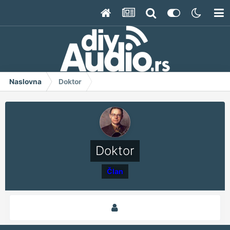
Naslovna
Doktor
Doktor
Član