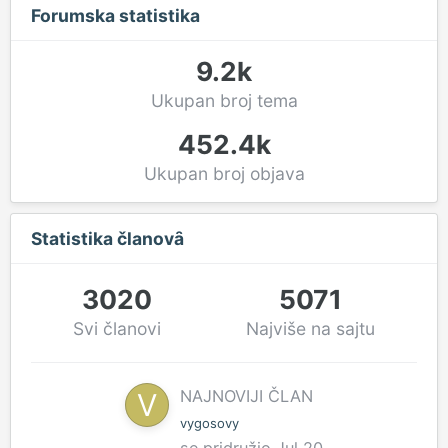
Forumska statistika
9.2k
Ukupan broj tema
452.4k
Ukupan broj objava
Statistika članovȃ
3020
5071
Svi članovi
Najviše na sajtu
NAJNOVIJI ČLAN
vygosovy
se pridružio
Jul 20