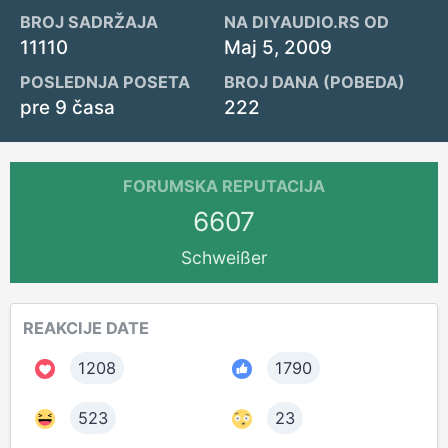
BROJ SADRŽAJA
NA DIYAUDIO.RS OD
11110
Maj 5, 2009
POSLEDNJA POSETA
BROJ DANA (POBEDA)
pre 9 časa
222
FORUMSKA REPUTACIJA
6607
Schweißer
REAKCIJE DATE
1208
1790
523
23