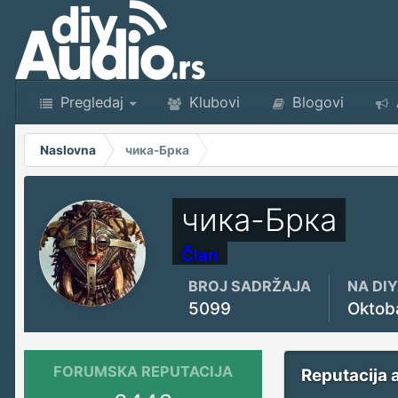
Pregledaj
Klubovi
Blogovi
Naslovna
чика-Брка
чика-Брка
Član
BROJ SADRŽAJA
NA DI
5099
Oktob
FORUMSKA REPUTACIJA
Reputacija 