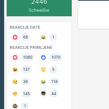
2446
Schweißer
REAKCIJE DATE
68
1
REAKCIJE PRIMLJENE
1080
1070
137
5
36
118
145
44
1