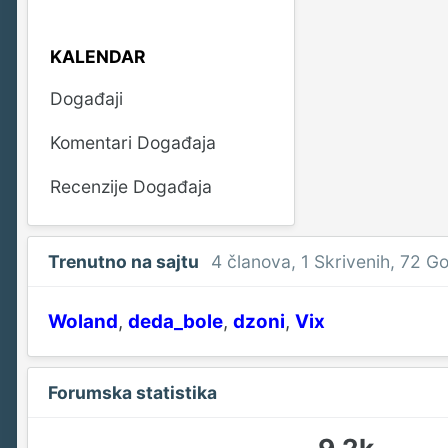
KALENDAR
Događaji
Komentari Događaja
Recenzije Događaja
Trenutno na sajtu
4 članova
, 1 Skrivenih, 72 G
Woland
deda_bole
dzoni
Vix
Forumska statistika