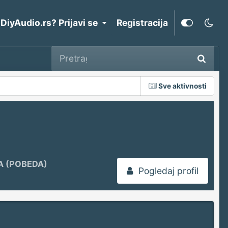
 DiyAudio.rs? Prijavi se
Registracija
Sve aktivnosti
A (POBEDA)
Pogledaj profil