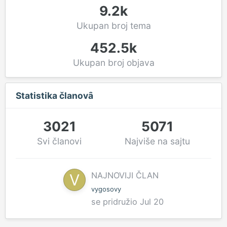
9.2k
Ukupan broj tema
452.5k
Ukupan broj objava
Statistika članovȃ
3021
5071
Svi članovi
Najviše na sajtu
NAJNOVIJI ČLAN
vygosovy
se pridružio
Jul 20