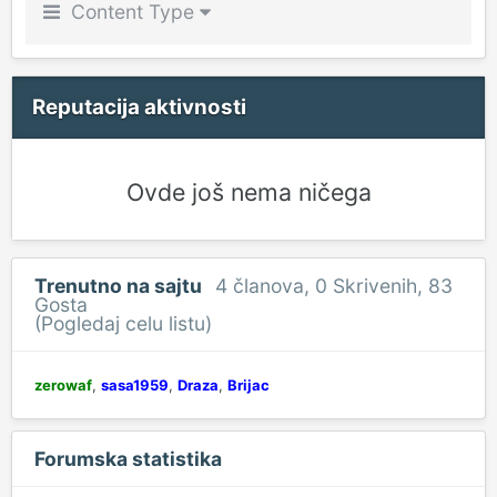
Content Type
Reputacija aktivnosti
Ovde još nema ničega
Trenutno na sajtu
4 članova
, 0 Skrivenih, 83
Gosta
(Pogledaj celu listu)
zerowaf
sasa1959
Draza
Brijac
Forumska statistika