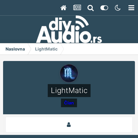
Naslovna
LightMatic
LightMatic
Član