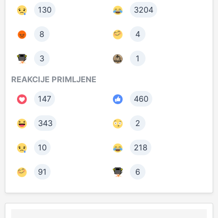
130
3204
8
4
3
1
REAKCIJE PRIMLJENE
147
460
343
2
10
218
91
6