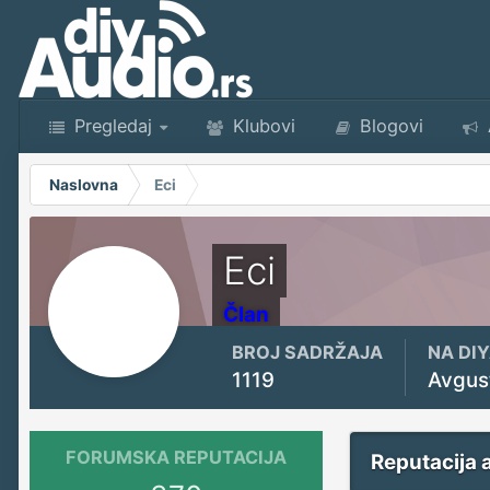
Pregledaj
Klubovi
Blogovi
Naslovna
Eci
Eci
Član
BROJ SADRŽAJA
NA DI
1119
Avgus
FORUMSKA REPUTACIJA
Reputacija 