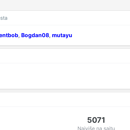
osta
lentbob
Bogdan08
mutayu
5071
Najviše na sajtu