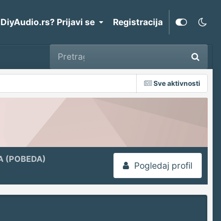
 DiyAudio.rs? Prijavi se
Registracija
Sve aktivnosti
A (POBEDA)
Pogledaj profil