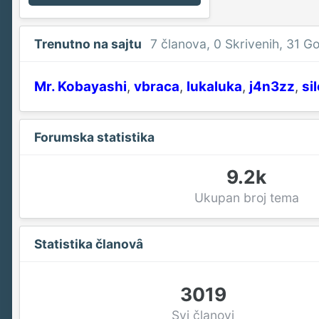
Trenutno na sajtu
7 članova
, 0 Skrivenih, 31 G
Mr. Kobayashi
vbraca
lukaluka
j4n3zz
si
Forumska statistika
9.2k
Ukupan broj tema
Statistika članovȃ
3019
Svi članovi