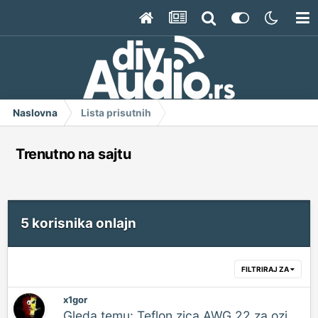
Naslovna
Lista prisutnih
Trenutno na sajtu
5 korisnika onlajn
FILTRIRAJ ZA
x1gor
Gleda temu: Teflon zica AWG 22 za ozicenja pojacala