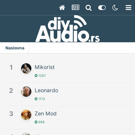
Naslovna
1
Mikorist
1297
2
Leonardo
1113
3
Zen Mod
998