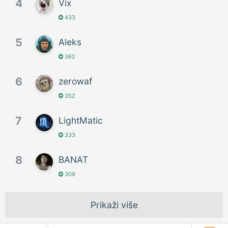
4
Vix
433
5
Aleks
362
6
zerowaf
352
7
LightMatic
333
8
BANAT
309
Prikaži više